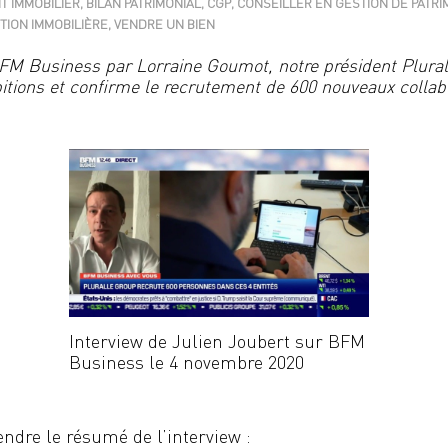
T IMMOBILIER
,
BILAN PATRIMONIAL
,
CGP
,
CONSEILLER EN GESTION DE PATRI
TION IMMOBILIÈRE
,
VENDRE UN BIEN
FM Business par Lorraine Goumot, notre président Plural
tions et confirme le recrutement de 600 nouveaux collabo
Interview de Julien Joubert sur BFM
Business le 4 novembre 2020
ndre le résumé de l’interview :