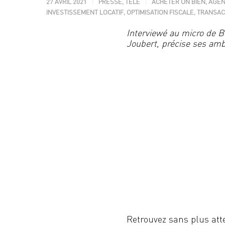
27 AVRIL 2021
PRESSE
,
TÉLÉ
ACHETER UN BIEN
,
AGEN
INVESTISSEMENT LOCATIF
,
OPTIMISATION FISCALE
,
TRANSAC
Interviewé au micro de B
Joubert, précise
ses ambi
Retrouvez sans plus atte