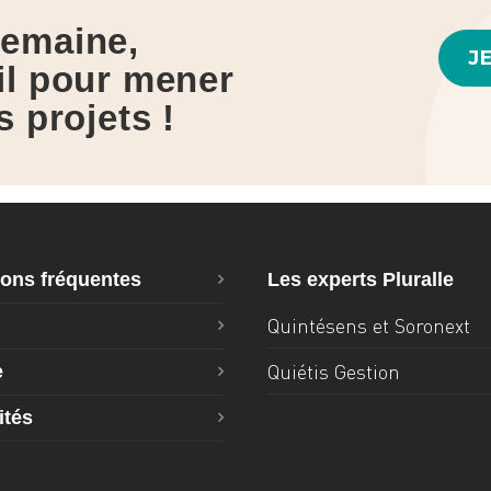
emaine,
J
il pour mener
s projets !
ons fréquentes
Les experts Pluralle
Quintésens et Soronext
Quiétis Gestion
e
ités