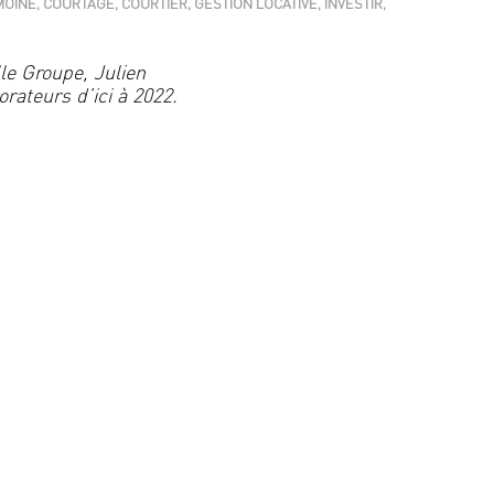
MOINE
,
COURTAGE
,
COURTIER
,
GESTION LOCATIVE
,
INVESTIR
,
le Groupe, Julien
rateurs d’ici à 2022.