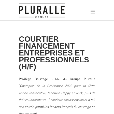
COURTIER
FINANCEMENT
ENTREPRISES ET
PROFESSIONNELS
(H/F)
Privilège Courtage
, entité du
Groupe Pluralle
(
Champion de la Croissance 2022 pour la 6
ème
année consécutive, labellisé Happy at work, plus de
900 collaborateurs…) continue son ascension et a fait
son entrée parmi les leaders français du courtage en
financement.