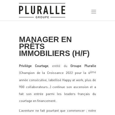
MANAGER EN
PRÊTS
IMMOBILIERS (H/F)
Privilège Courtage
, entité du
Groupe Pluralle
(
Champion de la Croissance 2022 pour la 6
ème
année consécutive, labellisé Happy at work, plus de
900 collaborateurs…) continue son ascension et a
fait son entrée parmi les leaders français du
courtage en financement.
L’aventure ne fait pourtant que commencer ; notre